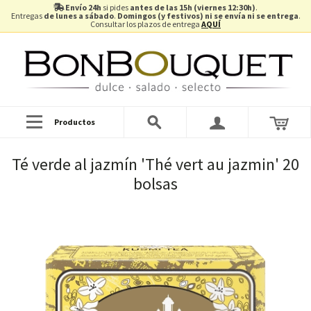
Envío 24h
si pides
antes de las 15h (viernes 12:30h)
.
Entregas
de lunes a sábado
.
Domingos (y festivos) ni se envía ni se entrega
.
Consultar los plazos de entrega
AQUÍ
Productos
Té verde al jazmín 'Thé vert au jazmin' 20
bolsas