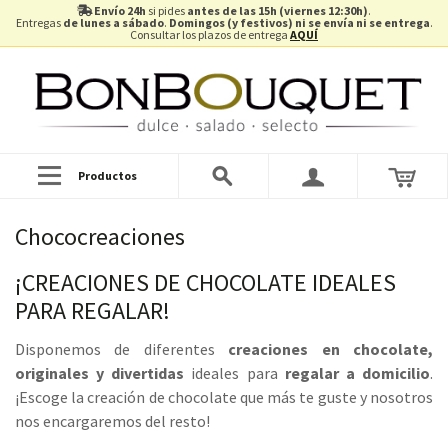
Envío 24h
si pides
antes de las 15h (viernes 12:30h)
.
Entregas
de lunes a sábado
.
Domingos (y festivos) ni se envía ni se entrega
.
Consultar los plazos de entrega
AQUÍ
Productos
Chococreaciones
¡CREACIONES DE CHOCOLATE IDEALES
PARA REGALAR!
Disponemos de diferentes
creaciones en chocolate,
originales y divertidas
ideales para
regalar a domicilio
.
¡Escoge la creación de chocolate que más te guste y nosotros
nos encargaremos del resto!