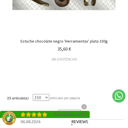
Estuche chocolate negro 'Herramientas' plata 330g
35,60 €
SIN EXISTENCIAS
23 artículo(s)
artículos por página
ORDENAR ARTÍCULOS POR
Excellent
:
4.8
/
5
06.08.2026
REVIEWS