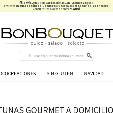
Envío 24h
si pides
antes de las 15h (viernes 12:30h)
.
Entregas
de lunes a sábado
.
Domingos (y festivos) ni se envía ni se entrega
.
Consultar los plazos de entrega
AQUÍ
OCOCREACIONES
SIN GLUTEN
NAVIDAD
ITUNAS GOURMET A DOMICILIO