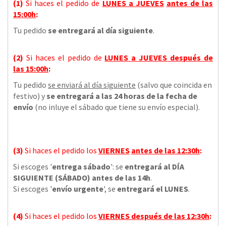
(1)
Si haces el pedido de
LUNES a JUEVES
antes de las
15:00h
:
Tu pedido
se entregará al día siguiente
.
(2)
Si haces el pedido de
LUNES a JUEVES
después de
las
15:00h
:
Tu pedido
se enviará al día siguiente
(salvo que coincida en
festivo) y
se entregará a las 24 horas de la fecha de
envío
(no inluye el sábado que tiene su envío especial).
(3)
Si haces el pedido los
VIERNES
antes de las 12:30h
:
Si escoges '
entrega sábado
': se
entregará al DÍA
SIGUIENTE (SÁBADO) antes de las 14h
.
Si escoges '
envío urgente
', se
entregará el LUNES
.
(4)
Si haces el pedido los
VIERNES
después de las 12:30h
: