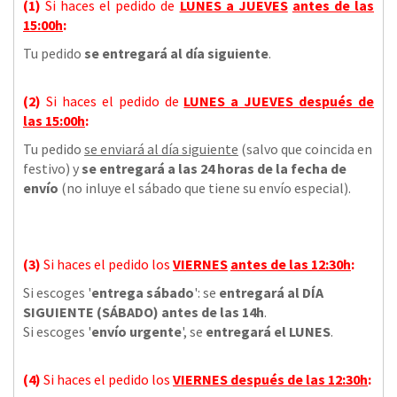
(1)
Si haces el pedido de
LUNES a JUEVES
antes de las
15:00h
:
Tu pedido
se entregará al día siguiente
.
(2)
Si haces el pedido de
LUNES a JUEVES
después de
las
15:00h
:
Tu pedido
se enviará al día siguiente
(salvo que coincida en
festivo) y
se entregará a las 24 horas de la fecha de
envío
(no inluye el sábado que tiene su envío especial).
(3)
Si haces el pedido los
VIERNES
antes de las 12:30h
:
Si escoges '
entrega sábado
': se
entregará al DÍA
SIGUIENTE (SÁBADO) antes de las 14h
.
Si escoges '
envío urgente
', se
entregará el LUNES
.
(4)
Si haces el pedido los
VIERNES
después de las 12:30h
: