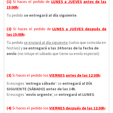
(1)
Si haces el pedido de
LUNES a JUEVES
antes de las
15:00h
:
Tu pedido
se entregará al día siguiente
.
(2)
Si haces el pedido de
LUNES a JUEVES
después de
las
15:00h
:
Tu pedido
se enviará al día siguiente
(salvo que coincida en
festivo) y
se entregará a las 24 horas de la fecha de
envío
(no inluye el sábado que tiene su envío especial).
(3)
Si haces el pedido los
VIERNES
antes de las 12:30h
:
Si escoges '
entrega sábado
': se
entregará al DÍA
SIGUIENTE (SÁBADO) antes de las 14h
.
Si escoges '
envío urgente
', se
entregará el LUNES
.
(4)
Si haces el pedido los
VIERNES
después de las 12:30h
: