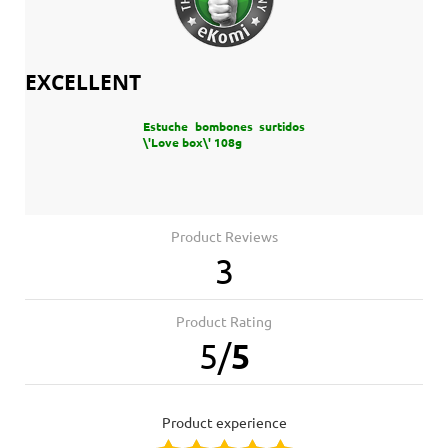
EXCELLENT
Estuche bombones surtidos
\'Love box\' 108g
Product Reviews
3
Product Rating
5
/
5
product experience