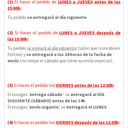
(1)
Si haces el pedido de
LUNES a JUEVES
antes de las
15:00h
:
Tu pedido
se entregará al día siguiente
.
(2)
Si haces el pedido de
LUNES a JUEVES
después de
las
15:00h
:
Tu pedido
se enviará al día siguiente
(salvo que coincida en
festivo) y
se entregará a las 24 horas de la fecha de
envío
(no inluye el sábado que tiene su envío especial).
(3)
Si haces el pedido los
VIERNES
antes de las 12:30h
:
Si escoges '
entrega sábado
': se
entregará al DÍA
SIGUIENTE (SÁBADO) antes de las 14h
.
Si escoges '
envío urgente
', se
entregará el LUNES
.
(4)
Si haces el pedido los
VIERNES
después de las 12:30h
: