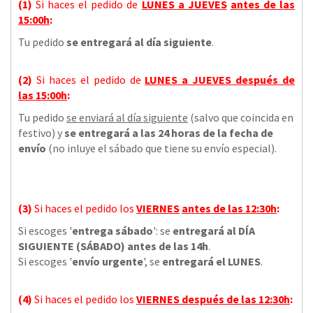
(1)
Si haces el pedido de
LUNES a JUEVES
antes de las
15:00h
:
Tu pedido
se entregará al día siguiente
.
(2)
Si haces el pedido de
LUNES a JUEVES
después de
las
15:00h
:
Tu pedido
se enviará al día siguiente
(salvo que coincida en
festivo) y
se entregará a las 24 horas de la fecha de
envío
(no inluye el sábado que tiene su envío especial).
(3)
Si haces el pedido los
VIERNES
antes de las 12:30h
:
Si escoges '
entrega sábado
': se
entregará al DÍA
SIGUIENTE (SÁBADO) antes de las 14h
.
Si escoges '
envío urgente
', se
entregará el LUNES
.
(4)
Si haces el pedido los
VIERNES
después de las 12:30h
: