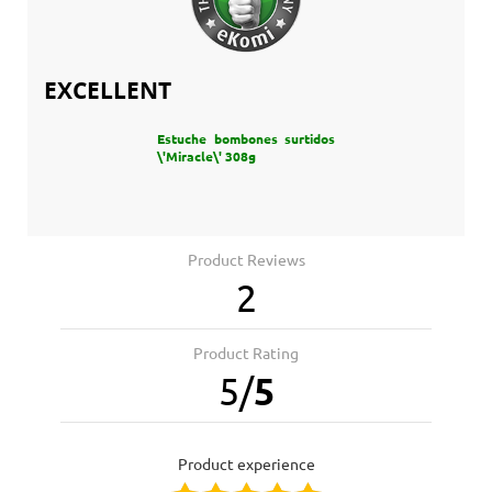
EXCELLENT
Estuche bombones surtidos
\'Miracle\' 308g
Product Reviews
2
Product Rating
5
/
5
product experience