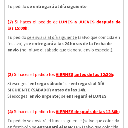
Tu pedido
se entregará al día siguiente
.
(2)
Si haces el pedido de
LUNES a JUEVES
después de
las
15:00h
:
Tu pedido
se enviará al día siguiente
(salvo que coincida en
festivo) y
se entregará a las 24 horas de la fecha de
envío
(no inluye el sábado que tiene su envío especial).
(3)
Si haces el pedido los
VIERNES
antes de las 12:30h
:
Si escoges '
entrega sábado
': se
entregará al DÍA
SIGUIENTE (SÁBADO) antes de las 14h
.
Si escoges '
envío urgente
', se
entregará el LUNES
.
(4)
Si haces el pedido los
VIERNES
después de las 12:30h
:
Tu pedido se enviará el lunes siguiente (salvo que coincida
en festivo) y se
entregará el MARTES
(salvo que coincida