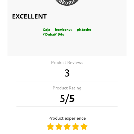
EXCELLENT
Caja bombones pistacho
\'Dubai\' 96g
Product Reviews
3
Product Rating
5
/
5
product experience