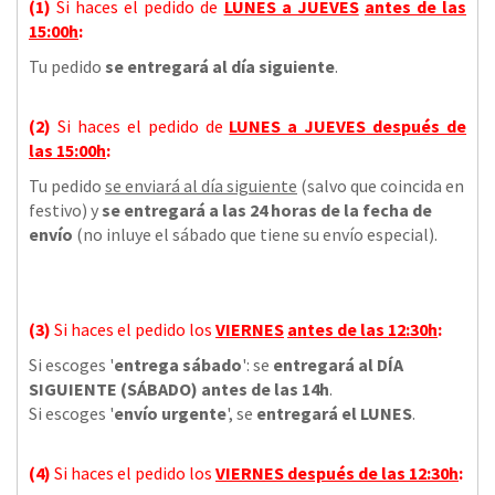
(1)
Si haces el pedido de
LUNES a JUEVES
antes de las
15:00h
:
Tu pedido
se entregará al día siguiente
.
(2)
Si haces el pedido de
LUNES a JUEVES
después de
las
15:00h
:
Tu pedido
se enviará al día siguiente
(salvo que coincida en
festivo) y
se entregará a las 24 horas de la fecha de
envío
(no inluye el sábado que tiene su envío especial).
(3)
Si haces el pedido los
VIERNES
antes de las 12:30h
:
Si escoges '
entrega sábado
': se
entregará al DÍA
SIGUIENTE (SÁBADO) antes de las 14h
.
Si escoges '
envío urgente
', se
entregará el LUNES
.
(4)
Si haces el pedido los
VIERNES
después de las 12:30h
: