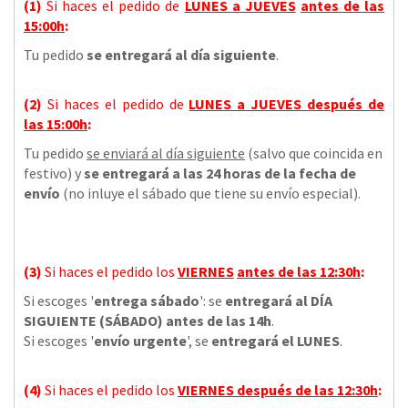
(1)
Si haces el pedido de
LUNES a JUEVES
antes de las
15:00h
:
Tu pedido
se entregará al día siguiente
.
(2)
Si haces el pedido de
LUNES a JUEVES
después de
las
15:00h
:
Tu pedido
se enviará al día siguiente
(salvo que coincida en
festivo) y
se entregará a las 24 horas de la fecha de
envío
(no inluye el sábado que tiene su envío especial).
(3)
Si haces el pedido los
VIERNES
antes de las 12:30h
:
Si escoges '
entrega sábado
': se
entregará al DÍA
SIGUIENTE (SÁBADO) antes de las 14h
.
Si escoges '
envío urgente
', se
entregará el LUNES
.
(4)
Si haces el pedido los
VIERNES
después de las 12:30h
: