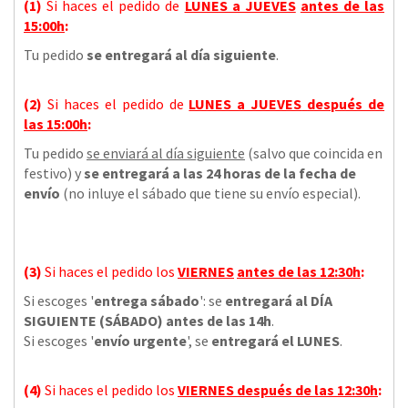
(1)
Si haces el pedido de
LUNES a JUEVES
antes de las
15:00h
:
Tu pedido
se entregará al día siguiente
.
(2)
Si haces el pedido de
LUNES a JUEVES
después de
las
15:00h
:
Tu pedido
se enviará al día siguiente
(salvo que coincida en
festivo) y
se entregará a las 24 horas de la fecha de
envío
(no inluye el sábado que tiene su envío especial).
(3)
Si haces el pedido los
VIERNES
antes de las 12:30h
:
Si escoges '
entrega sábado
': se
entregará al DÍA
SIGUIENTE (SÁBADO) antes de las 14h
.
Si escoges '
envío urgente
', se
entregará el LUNES
.
(4)
Si haces el pedido los
VIERNES
después de las 12:30h
: