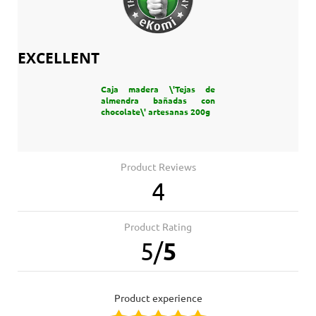
EXCELLENT
Caja madera \'Tejas de
almendra bañadas con
chocolate\' artesanas 200g
Product Reviews
4
Product Rating
5
/
5
product experience