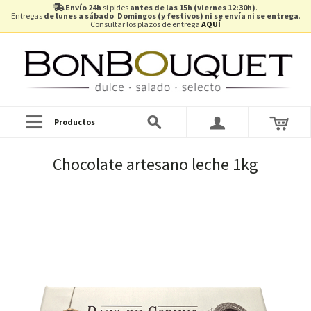
Envío 24h
si pides
antes de las 15h (viernes 12:30h)
.
Entregas
de lunes a sábado
.
Domingos (y festivos) ni se envía ni se entrega
.
Consultar los plazos de entrega
AQUÍ
Productos
Chocolate artesano leche 1kg