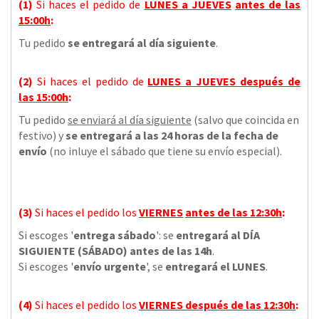
(1)
Si haces el pedido de
LUNES a JUEVES
antes de las
15:00h
:
Tu pedido
se entregará al día siguiente
.
(2)
Si haces el pedido de
LUNES a JUEVES
después de
las
15:00h
:
Tu pedido
se enviará al día siguiente
(salvo que coincida en
festivo) y
se entregará a las 24 horas de la fecha de
envío
(no inluye el sábado que tiene su envío especial).
(3)
Si haces el pedido los
VIERNES
antes de las 12:30h
:
Si escoges '
entrega sábado
': se
entregará al DÍA
SIGUIENTE (SÁBADO) antes de las 14h
.
Si escoges '
envío urgente
', se
entregará el LUNES
.
(4)
Si haces el pedido los
VIERNES
después de las 12:30h
: