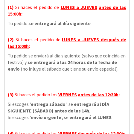
(1)
Si haces el pedido de
LUNES a JUEVES
antes de las
15:00h
:
Tu pedido
se entregará al día siguiente
.
(2)
Si haces el pedido de
LUNES a JUEVES
después de
las
15:00h
:
Tu pedido
se enviará al día siguiente
(salvo que coincida en
festivo) y
se entregará a las 24 horas de la fecha de
envío
(no inluye el sábado que tiene su envío especial).
(3)
Si haces el pedido los
VIERNES
antes de las 12:30h
:
Si escoges '
entrega sábado
': se
entregará al DÍA
SIGUIENTE (SÁBADO) antes de las 14h
.
Si escoges '
envío urgente
', se
entregará el LUNES
.
(4)
Si haces el pedido los
VIERNES
después de las 12:30h
: