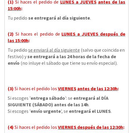
(1)
Si haces el pedido de
LUNES a JUEVES
antes de las
15:00h
:
Tu pedido
se entregará al día siguiente
.
(2)
Si haces el pedido de
LUNES a JUEVES
después de
las
15:00h
:
Tu pedido
se enviará al día siguiente
(salvo que coincida en
festivo) y
se entregará a las 24 horas de la fecha de
envío
(no inluye el sábado que tiene su envío especial).
(3)
Si haces el pedido los
VIERNES
antes de las 12:30h
:
Si escoges '
entrega sábado
': se
entregará al DÍA
SIGUIENTE (SÁBADO) antes de las 14h
.
Si escoges '
envío urgente
', se
entregará el LUNES
.
(4)
Si haces el pedido los
VIERNES
después de las 12:30h
: