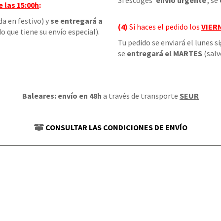
Si escoges '
envío urgente
', se
e las
15:00h
:
da en festivo) y
se entregará a
(4)
Si haces el pedido los
VIER
o que tiene su envío especial).
Tu pedido se enviará el lunes s
se
entregará el MARTES
(salv
Baleares: envío en 48h
a través de transporte
SEUR
CONSULTAR LAS CONDICIONES DE ENVÍO