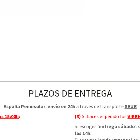
PLAZOS DE ENTREGA
España Peninsular: envío en 24h
a través de transporte
SEUR
as 15:00h
:
(3)
Si haces el pedido los
VIER
Si escoges '
entrega sábado
':
las 14h
.