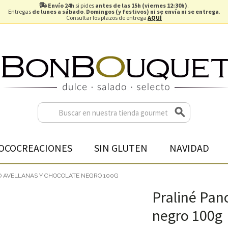
Envío 24h
si pides
antes de las 15h (viernes 12:30h)
.
Entregas
de lunes a sábado
.
Domingos (y festivos) ni se envía ni se entrega
.
Consultar los plazos de entrega
AQUÍ
OCOCREACIONES
SIN GLUTEN
NAVIDAD
O AVELLANAS Y CHOCOLATE NEGRO 100G
Praliné Pan
negro 100g