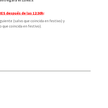
entregará el LUNES
.
NES
después de las 12:30h
:
iguiente (salvo que coincida en festivo) y
o que coincida en festivo).