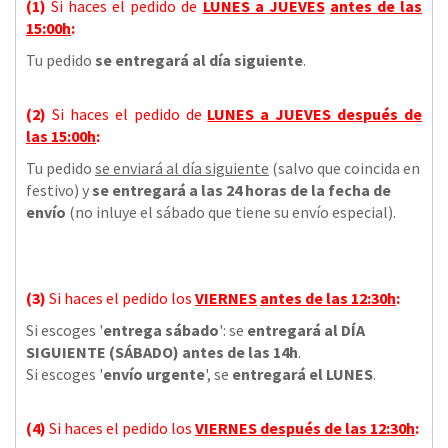
(1)
Si haces el pedido de
LUNES a JUEVES
antes de las
15:00h
:
Tu pedido
se entregará al día siguiente
.
(2)
Si haces el pedido de
LUNES a JUEVES
después de
las
15:00h
:
Tu pedido
se enviará al día siguiente
(salvo que coincida en
festivo) y
se entregará a las 24 horas de la fecha de
envío
(no inluye el sábado que tiene su envío especial).
(3)
Si haces el pedido los
VIERNES
antes de las 12:30h
:
Si escoges '
entrega sábado
': se
entregará al DÍA
SIGUIENTE (SÁBADO) antes de las 14h
.
Si escoges '
envío urgente
', se
entregará el LUNES
.
(4)
Si haces el pedido los
VIERNES
después de las 12:30h
: