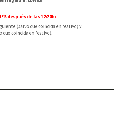
entregará el LUNES
.
NES
después de las 12:30h
:
iguiente (salvo que coincida en festivo) y
o que coincida en festivo).