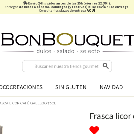
Envío 24h
si pides
antes de las 15h (viernes 12:30h)
.
Entregas
de lunes a sábado
.
Domingos (y festivos) ni se envía ni se entrega
.
Consultar los plazos de entrega
AQUÍ
OCOCREACIONES
SIN GLUTEN
NAVIDAD
ASCA LICOR CAFÉ GALLEGO 70CL
Frasca licor