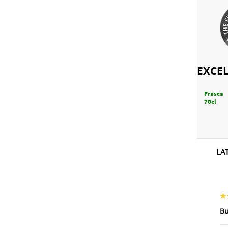
EXCE
Frasca 
70cl
LA
Bu