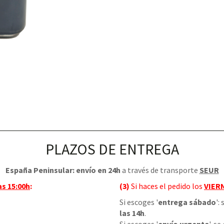
PLAZOS DE ENTREGA
España Peninsular: envío en 24h
a través de transporte
SEUR
as 15:00h
:
(3)
Si haces el pedido los
VIER
Si escoges '
entrega sábado
':
las 14h
.