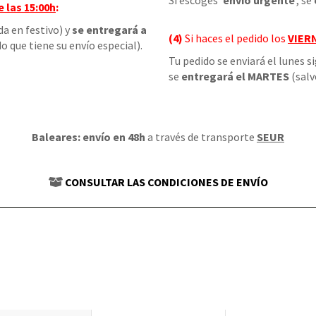
Si escoges '
envío urgente
', se
e las
15:00h
:
da en festivo) y
se entregará a
(4)
Si haces el pedido los
VIER
o que tiene su envío especial).
Tu pedido se enviará el lunes s
se
entregará el MARTES
(salv
Baleares: envío en 48h
a través de transporte
SEUR
CONSULTAR LAS CONDICIONES DE ENVÍO