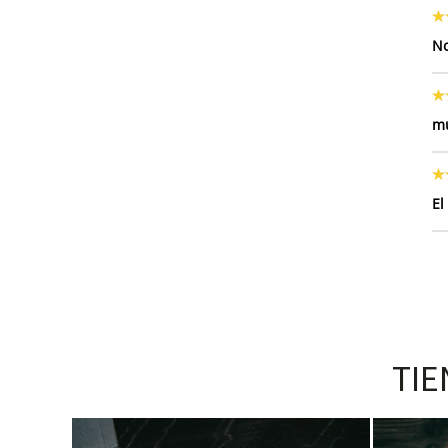
N
mu
El
TIE