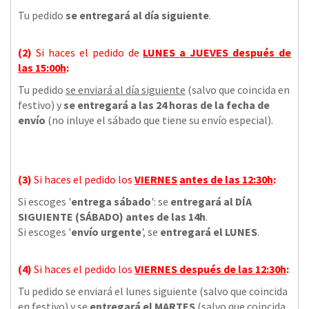
Tu pedido
se entregará al día siguiente
.
(2)
Si haces el pedido de
LUNES a JUEVES
después de
las
15:00h
:
Tu pedido
se enviará al día siguiente
(salvo que coincida en
festivo) y
se entregará a las 24 horas de la fecha de
envío
(no inluye el sábado que tiene su envío especial).
(3)
Si haces el pedido los
VIERNES
antes de las 12:30h
:
Si escoges '
entrega sábado
': se
entregará al DÍA
SIGUIENTE (SÁBADO) antes de las 14h
.
Si escoges '
envío urgente
', se
entregará el LUNES
.
(4)
Si haces el pedido los
VIERNES
después de las 12:30h
:
Tu pedido se enviará el lunes siguiente (salvo que coincida
en festivo) y se
entregará el MARTES
(salvo que coincida