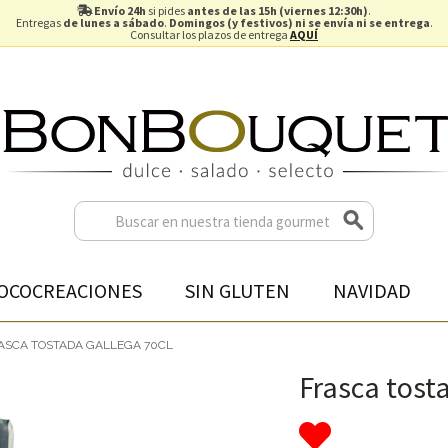
Envío 24h
si pides
antes de las 15h (viernes 12:30h)
.
Entregas
de lunes a sábado
.
Domingos (y festivos) ni se envía ni se entrega
.
Consultar los plazos de entrega
AQUÍ
OCOCREACIONES
SIN GLUTEN
NAVIDAD
ASCA TOSTADA GALLEGA 70CL
Frasca tost