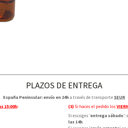
PLAZOS DE ENTREGA
España Peninsular: envío en 24h
a través de transporte
SEUR
as 15:00h
:
(3)
Si haces el pedido los
VIER
Si escoges '
entrega sábado
':
las 14h
.