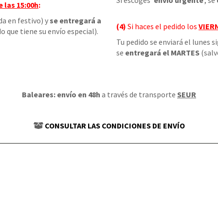
Si escoges '
envío urgente
', se
e las
15:00h
:
da en festivo) y
se entregará a
(4)
Si haces el pedido los
VIER
o que tiene su envío especial).
Tu pedido se enviará el lunes s
se
entregará el MARTES
(salv
Baleares: envío en 48h
a través de transporte
SEUR
CONSULTAR LAS CONDICIONES DE ENVÍO