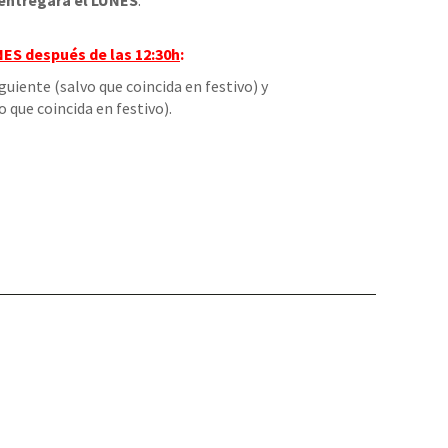
entregará el LUNES
.
NES
después de las 12:30h
:
iguiente (salvo que coincida en festivo) y
o que coincida en festivo).