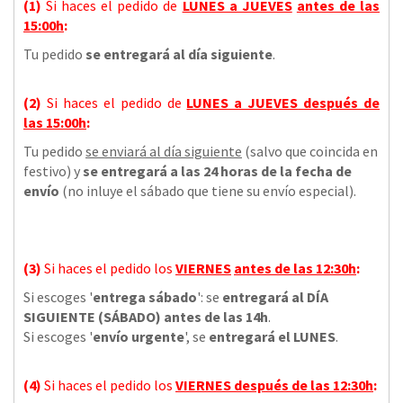
(1)
Si haces el pedido de
LUNES a JUEVES
antes de las
15:00h
:
Tu pedido
se entregará al día siguiente
.
(2)
Si haces el pedido de
LUNES a JUEVES
después de
las
15:00h
:
Tu pedido
se enviará al día siguiente
(salvo que coincida en
festivo) y
se entregará a las 24 horas de la fecha de
envío
(no inluye el sábado que tiene su envío especial).
(3)
Si haces el pedido los
VIERNES
antes de las 12:30h
:
Si escoges '
entrega sábado
': se
entregará al DÍA
SIGUIENTE (SÁBADO) antes de las 14h
.
Si escoges '
envío urgente
', se
entregará el LUNES
.
(4)
Si haces el pedido los
VIERNES
después de las 12:30h
: