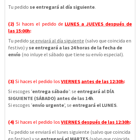
Tu pedido
se entregará al día siguiente
.
(2)
Si haces el pedido de
LUNES a JUEVES
después de
las
15:00h
:
Tu pedido
se enviará al día siguiente
(salvo que coincida en
festivo) y
se entregará a las 24 horas de la fecha de
envío
(no inluye el sábado que tiene su envío especial).
(3)
Si haces el pedido los
VIERNES
antes de las 12:30h
:
Si escoges '
entrega sábado
': se
entregará al DÍA
SIGUIENTE (SÁBADO) antes de las 14h
.
Si escoges '
envío urgente
', se
entregará el LUNES
.
(4)
Si haces el pedido los
VIERNES
después de las 12:30h
:
Tu pedido se enviará el lunes siguiente (salvo que coincida
en festivo) y se
entregará el MARTES
(salvo que coincida