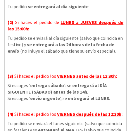
Tu pedido
se entregará al día siguiente
.
(2)
Si haces el pedido de
LUNES a JUEVES
después de
las
15:00h
:
Tu pedido
se enviará al día siguiente
(salvo que coincida en
festivo) y
se entregará a las 24 horas de la fecha de
envío
(no inluye el sábado que tiene su envío especial).
(3)
Si haces el pedido los
VIERNES
antes de las 12:30h
:
Si escoges '
entrega sábado
': se
entregará al DÍA
SIGUIENTE (SÁBADO) antes de las 14h
.
Si escoges '
envío urgente
', se
entregará el LUNES
.
(4)
Si haces el pedido los
VIERNES
después de las 12:30h
:
Tu pedido se enviará el lunes siguiente (salvo que coincida
en festivo) y se
entregará el MARTES
(salvo que coincida