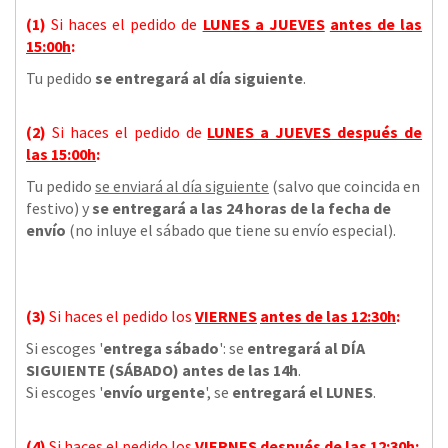
(1)
Si haces el pedido de
LUNES a JUEVES
antes de las
15:00h
:
Tu pedido
se entregará al día siguiente
.
(2)
Si haces el pedido de
LUNES a JUEVES
después de
las
15:00h
:
Tu pedido
se enviará al día siguiente
(salvo que coincida en
festivo) y
se entregará a las 24 horas de la fecha de
envío
(no inluye el sábado que tiene su envío especial).
(3)
Si haces el pedido los
VIERNES
antes de las 12:30h
:
Si escoges '
entrega sábado
': se
entregará al DÍA
SIGUIENTE (SÁBADO) antes de las 14h
.
Si escoges '
envío urgente
', se
entregará el LUNES
.
(4)
Si haces el pedido los
VIERNES
después de las 12:30h
: