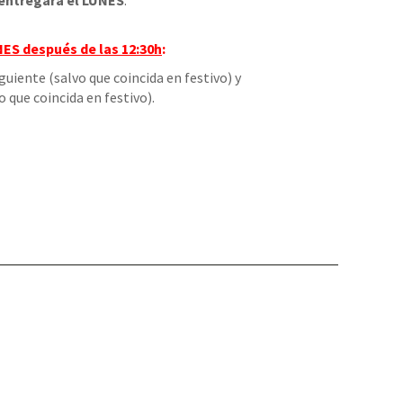
entregará el LUNES
.
NES
después de las 12:30h
:
iguiente (salvo que coincida en festivo) y
o que coincida en festivo).