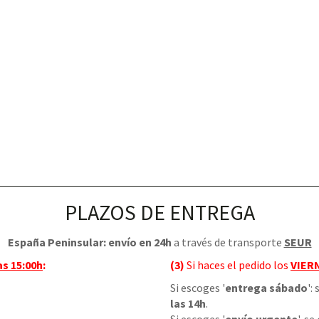
PLAZOS DE ENTREGA
España Peninsular: envío en 24h
a través de transporte
SEUR
as 15:00h
:
(3)
Si haces el pedido los
VIER
Si escoges '
entrega sábado
':
las 14h
.