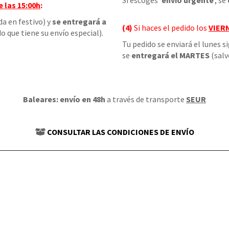
Si escoges '
envío urgente
', se
e las
15:00h
:
da en festivo) y
se entregará a
(4)
Si haces el pedido los
VIER
o que tiene su envío especial).
Tu pedido se enviará el lunes s
se
entregará el MARTES
(salv
Baleares: envío en 48h
a través de transporte
SEUR
CONSULTAR LAS CONDICIONES DE ENVÍO