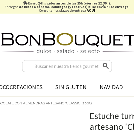
Envío 24h
si pides
antes de las 15h (viernes 12:30h)
.
Entregas
de lunes a sábado
.
Domingos (y festivos) ni se envía ni se entrega
.
Consultar los plazos de entrega
AQUÍ
OCOCREACIONES
SIN GLUTEN
NAVIDAD
COLATE CON ALMENDRAS ARTESANO 'CLASSIC' 200G
Estuche tur
artesano 'C