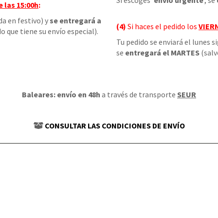
Si escoges '
envío urgente
', se
e las
15:00h
:
da en festivo) y
se entregará a
(4)
Si haces el pedido los
VIER
o que tiene su envío especial).
Tu pedido se enviará el lunes s
se
entregará el MARTES
(salv
Baleares: envío en 48h
a través de transporte
SEUR
CONSULTAR LAS CONDICIONES DE ENVÍO