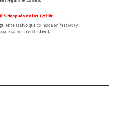
entregará el LUNES
.
NES
después de las 12:30h
:
iguiente (salvo que coincida en festivo) y
o que coincida en festivo).