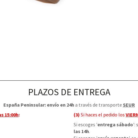
PLAZOS DE ENTREGA
España Peninsular: envío en 24h
a través de transporte
SEUR
as 15:00h
:
(3)
Si haces el pedido los
VIER
Si escoges '
entrega sábado
':
las 14h
.