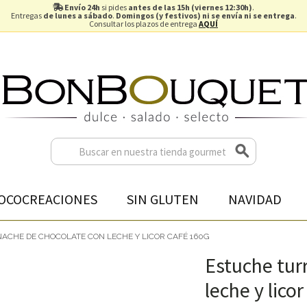
Envío 24h
si pides
antes de las 15h (viernes 12:30h)
.
Entregas
de lunes a sábado
.
Domingos (y festivos) ni se envía ni se entrega
.
Consultar los plazos de entrega
AQUÍ
OCOCREACIONES
SIN GLUTEN
NAVIDAD
ACHE DE CHOCOLATE CON LECHE Y LICOR CAFÉ 160G
Estuche tur
leche y lico