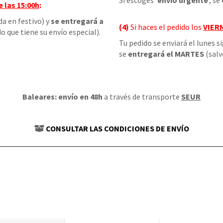
Si escoges '
envío urgente
', se
e las
15:00h
:
da en festivo) y
se entregará a
(4)
Si haces el pedido los
VIER
o que tiene su envío especial).
Tu pedido se enviará el lunes s
se
entregará el MARTES
(salv
Baleares: envío en 48h
a través de transporte
SEUR
CONSULTAR LAS CONDICIONES DE ENVÍO