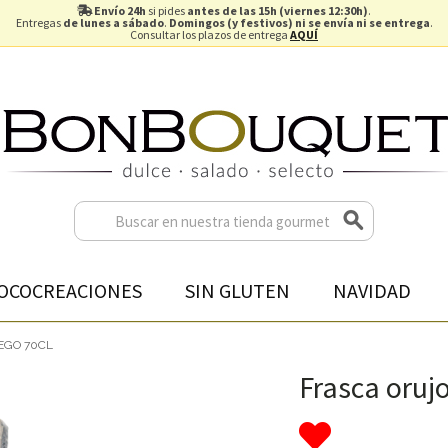
Envío 24h
si pides
antes de las 15h (viernes 12:30h)
.
Entregas
de lunes a sábado
.
Domingos (y festivos) ni se envía ni se entrega
.
Consultar los plazos de entrega
AQUÍ
OCOCREACIONES
SIN GLUTEN
NAVIDAD
EGO 70CL
Frasca orujo