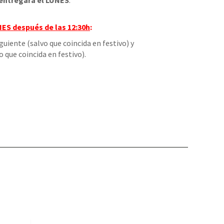
entregará el LUNES
.
NES
después de las 12:30h
:
iguiente (salvo que coincida en festivo) y
o que coincida en festivo).