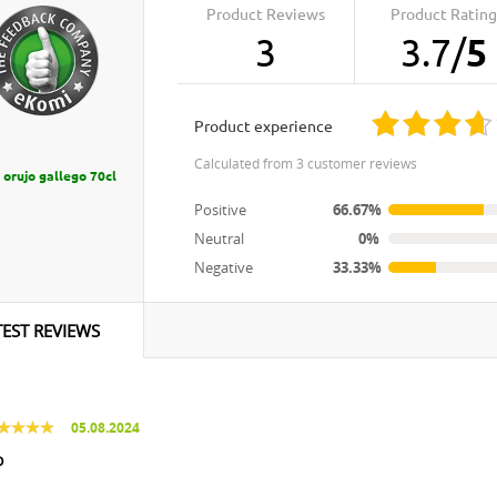
Product Reviews
Product Rating
3
3.7
/
5
product experience
calculated from 3 customer reviews
 orujo gallego 70cl
Positive
66.67%
Neutral
0%
Negative
33.33%
TEST REVIEWS
05.08.2024
o