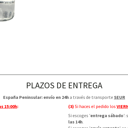
PLAZOS DE ENTREGA
España Peninsular: envío en 24h
a través de transporte
SEUR
as 15:00h
:
(3)
Si haces el pedido los
VIER
Si escoges '
entrega sábado
':
las 14h
.