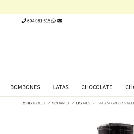
604 081 615
BOMBONES
LATAS
CHOCOLATE
CH
BONBOUQUET
/
GOURMET
/
LICORES
/
FRASCA ORUJO GALL