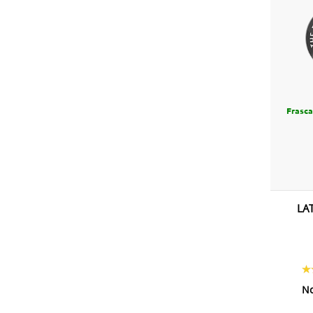
Frasca
LA
N