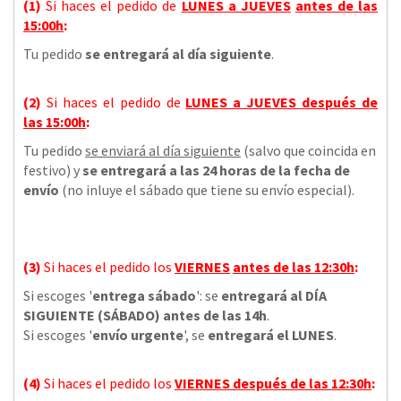
(1)
Si haces el pedido de
LUNES a JUEVES
antes de las
15:00h
:
Tu pedido
se entregará al día siguiente
.
(2)
Si haces el pedido de
LUNES a JUEVES
después de
las
15:00h
:
Tu pedido
se enviará al día siguiente
(salvo que coincida en
festivo) y
se entregará a las 24 horas de la fecha de
envío
(no inluye el sábado que tiene su envío especial).
(3)
Si haces el pedido los
VIERNES
antes de las 12:30h
:
Si escoges '
entrega sábado
': se
entregará al DÍA
SIGUIENTE (SÁBADO) antes de las 14h
.
Si escoges '
envío urgente
', se
entregará el LUNES
.
(4)
Si haces el pedido los
VIERNES
después de las 12:30h
: