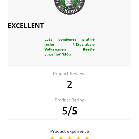
EXCELLENT
Lata bombones praliné
leche \'Escarabajo
Volkswagen Beetle
amarillo\' 150g
Product Reviews
2
Product Rating
5
/
5
product experience