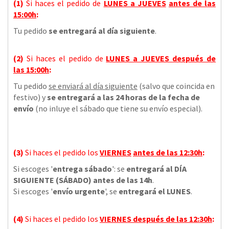
(1)
Si haces el pedido de
LUNES a JUEVES
antes de las
15:00h
:
Tu pedido
se entregará al día siguiente
.
(2)
Si haces el pedido de
LUNES a JUEVES
después de
las
15:00h
:
Tu pedido
se enviará al día siguiente
(salvo que coincida en
festivo) y
se entregará a las 24 horas de la fecha de
envío
(no inluye el sábado que tiene su envío especial).
(3)
Si haces el pedido los
VIERNES
antes de las 12:30h
:
Si escoges '
entrega sábado
': se
entregará al DÍA
SIGUIENTE (SÁBADO) antes de las 14h
.
Si escoges '
envío urgente
', se
entregará el LUNES
.
(4)
Si haces el pedido los
VIERNES
después de las 12:30h
: