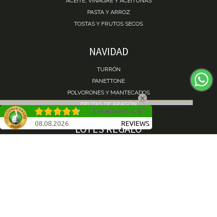
ACEITE, VINAGRE Y ACEITUNAS
PASTA Y ARROZ
TOSTAS Y FRUTOS SECOS
NAVIDAD
TURRÓN
PANETTONE
POLVORONES Y MANTECADOS
FRUTAS DE ARAGÓN
Excellent
:
4.8
/
5
COTILLONES
08.08.2026
REVIEWS
LOTES REGALO
LOTES DE REGALO
BEBIDAS
LICORES
TÉ, CAFÉS E INFUSIONES
AYUDA