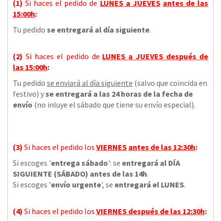
(1)
Si haces el pedido de
LUNES a JUEVES
antes de las
15:00h
:
Tu pedido
se entregará al día siguiente
.
(2)
Si haces el pedido de
LUNES a JUEVES
después de
las
15:00h
:
Tu pedido
se enviará al día siguiente
(salvo que coincida en
festivo) y
se entregará a las 24 horas de la fecha de
envío
(no inluye el sábado que tiene su envío especial).
(3)
Si haces el pedido los
VIERNES
antes de las 12:30h
:
Si escoges '
entrega sábado
': se
entregará al DÍA
SIGUIENTE (SÁBADO) antes de las 14h
.
Si escoges '
envío urgente
', se
entregará el LUNES
.
(4)
Si haces el pedido los
VIERNES
después de las 12:30h
: