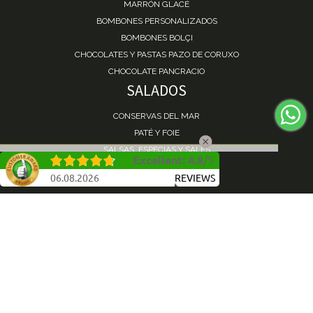
MARRÓN GLACÉ
BOMBONES PERSONALIZADOS
BOMBONES BOLÇI
CHOCOLATES Y PASTAS PAZO DE CORUXO
CHOCOLATE PANCRACIO
SALADOS
CONSERVAS DEL MAR
PATÉ Y FOIE
SALSAS, ESPECIAS Y SALES
Excellent
:
4.8
/
5
ACEITE, VINAGRE Y ACEITUNAS
06.08.2026
REVIEWS
PASTA Y ARROZ
TOSTAS Y FRUTOS SECOS
NAVIDAD
TURRÓN
PANETTONE
POLVORONES Y MANTECADOS