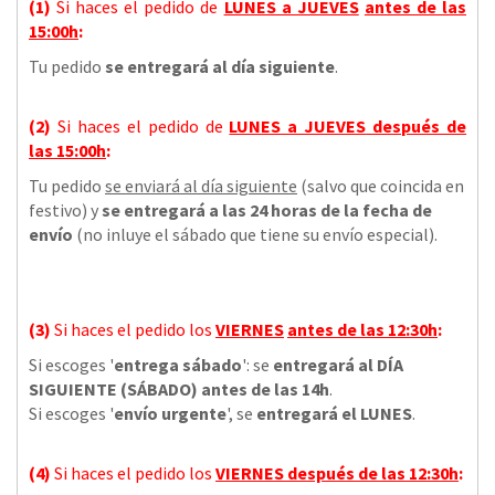
(1)
Si haces el pedido de
LUNES a JUEVES
antes de las
15:00h
:
Tu pedido
se entregará al día siguiente
.
(2)
Si haces el pedido de
LUNES a JUEVES
después de
las
15:00h
:
Tu pedido
se enviará al día siguiente
(salvo que coincida en
festivo) y
se entregará a las 24 horas de la fecha de
envío
(no inluye el sábado que tiene su envío especial).
(3)
Si haces el pedido los
VIERNES
antes de las 12:30h
:
Si escoges '
entrega sábado
': se
entregará al DÍA
SIGUIENTE (SÁBADO) antes de las 14h
.
Si escoges '
envío urgente
', se
entregará el LUNES
.
(4)
Si haces el pedido los
VIERNES
después de las 12:30h
: