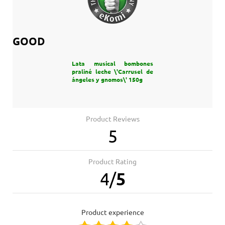
GOOD
Lata musical bombones
praliné leche \'Carrusel de
ángeles y gnomos\' 150g
Product Reviews
5
Product Rating
4
/
5
product experience