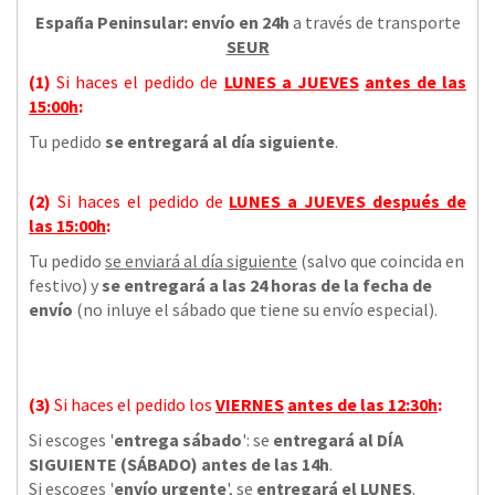
España Peninsular: envío en 24h
a través de transporte
SEUR
(1)
Si haces el pedido de
LUNES a JUEVES
antes de las
15:00h
:
Tu pedido
se entregará al día siguiente
.
(2)
Si haces el pedido de
LUNES a JUEVES
después de
las
15:00h
:
Tu pedido
se enviará al día siguiente
(salvo que coincida en
festivo) y
se entregará a las 24 horas de la fecha de
envío
(no inluye el sábado que tiene su envío especial).
(3)
Si haces el pedido los
VIERNES
antes de las 12:30h
:
Si escoges '
entrega sábado
': se
entregará al DÍA
SIGUIENTE (SÁBADO) antes de las 14h
.
Si escoges '
envío urgente
', se
entregará el LUNES
.