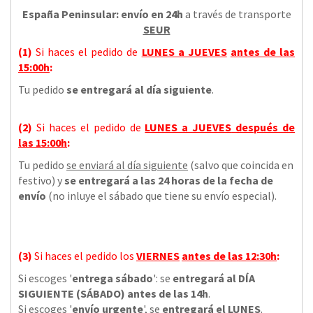
España Peninsular: envío en 24h
a través de transporte
SEUR
(1)
Si haces el pedido de
LUNES a JUEVES
antes de las
15:00h
:
Tu pedido
se entregará al día siguiente
.
(2)
Si haces el pedido de
LUNES a JUEVES
después de
las
15:00h
:
Tu pedido
se enviará al día siguiente
(salvo que coincida en
festivo) y
se entregará a las 24 horas de la fecha de
envío
(no inluye el sábado que tiene su envío especial).
(3)
Si haces el pedido los
VIERNES
antes de las 12:30h
:
Si escoges '
entrega sábado
': se
entregará al DÍA
SIGUIENTE (SÁBADO) antes de las 14h
.
Si escoges '
envío urgente
', se
entregará el LUNES
.