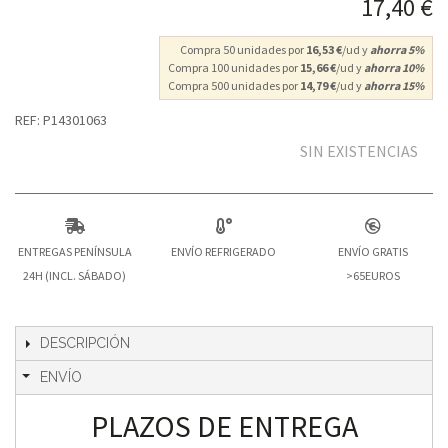
17,40 €
Compra 50 unidades por
16,53 €
/ud y
ahorra
5
%
Compra 100 unidades por
15,66 €
/ud y
ahorra
10
%
Compra 500 unidades por
14,79 €
/ud y
ahorra
15
%
REF: P14301063
SIN EXISTENCIAS
ENTREGAS PENÍNSULA
ENVÍO REFRIGERADO
ENVÍO GRATIS
24H (INCL. SÁBADO)
>65EUROS
DESCRIPCIÓN
ENVÍO
PLAZOS DE ENTREGA