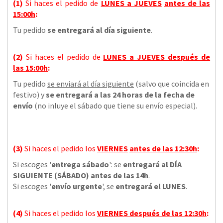
(1)
Si haces el pedido de
LUNES a JUEVES
antes de las
15:00h
:
Tu pedido
se entregará al día siguiente
.
(2)
Si haces el pedido de
LUNES a JUEVES
después de
las
15:00h
:
Tu pedido
se enviará al día siguiente
(salvo que coincida en
festivo) y
se entregará a las 24 horas de la fecha de
envío
(no inluye el sábado que tiene su envío especial).
(3)
Si haces el pedido los
VIERNES
antes de las 12:30h
:
Si escoges '
entrega sábado
': se
entregará al DÍA
SIGUIENTE (SÁBADO) antes de las 14h
.
Si escoges '
envío urgente
', se
entregará el LUNES
.
(4)
Si haces el pedido los
VIERNES
después de las 12:30h
: