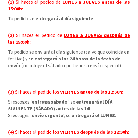
(1)
Si haces el pedido de
LUNES a JUEVES
antes de las
15:00h
:
Tu pedido
se entregará al día siguiente
.
(2)
Si haces el pedido de
LUNES a JUEVES
después de
las
15:00h
:
Tu pedido
se enviará al día siguiente
(salvo que coincida en
festivo) y
se entregará a las 24 horas de la fecha de
envío
(no inluye el sábado que tiene su envío especial).
(3)
Si haces el pedido los
VIERNES
antes de las 12:30h
:
Si escoges '
entrega sábado
': se
entregará al DÍA
SIGUIENTE (SÁBADO) antes de las 14h
.
Si escoges '
envío urgente
', se
entregará el LUNES
.
(4)
Si haces el pedido los
VIERNES
después de las 12:30h
: