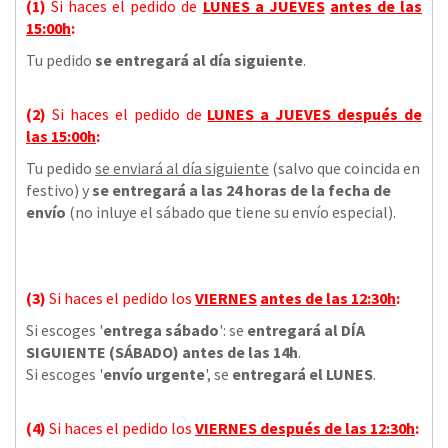
(1)
Si haces el pedido de
LUNES a JUEVES
antes de las
15:00h
:
Tu pedido
se entregará al día siguiente
.
(2)
Si haces el pedido de
LUNES a JUEVES
después de
las
15:00h
:
Tu pedido
se enviará al día siguiente
(salvo que coincida en
festivo) y
se entregará a las 24 horas de la fecha de
envío
(no inluye el sábado que tiene su envío especial).
(3)
Si haces el pedido los
VIERNES
antes de las 12:30h
:
Si escoges '
entrega sábado
': se
entregará al DÍA
SIGUIENTE (SÁBADO) antes de las 14h
.
Si escoges '
envío urgente
', se
entregará el LUNES
.
(4)
Si haces el pedido los
VIERNES
después de las 12:30h
: