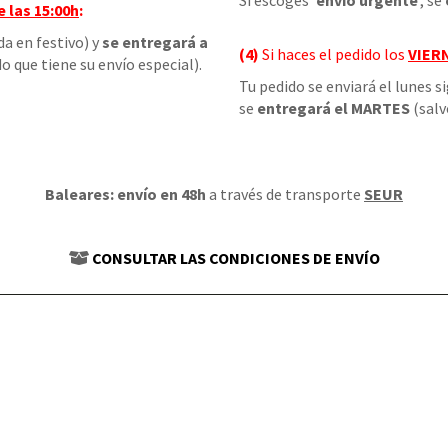
Si escoges '
envío urgente
', se
e las
15:00h
:
da en festivo) y
se entregará a
(4)
Si haces el pedido los
VIER
o que tiene su envío especial).
Tu pedido se enviará el lunes s
se
entregará el MARTES
(salv
Baleares: envío en 48h
a través de transporte
SEUR
CONSULTAR LAS CONDICIONES DE ENVÍO