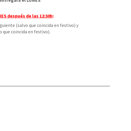
entregará el LUNES
.
NES
después de las 12:30h
:
iguiente (salvo que coincida en festivo) y
o que coincida en festivo).