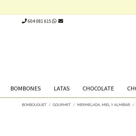
604 081 615
BOMBONES
LATAS
CHOCOLATE
CH
BONBOUQUET
/
GOURMET
/
MERMELADA, MIEL Y ALMÍBAR
/