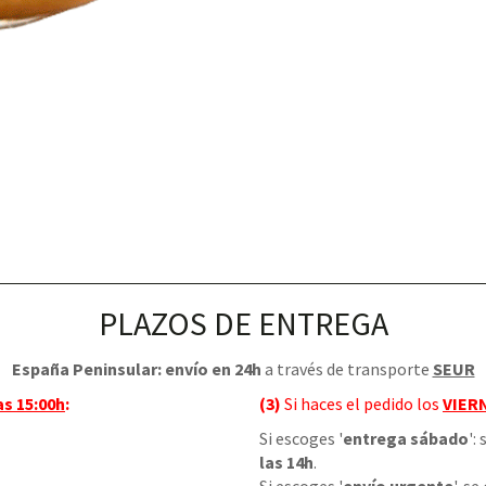
PLAZOS DE ENTREGA
España Peninsular: envío en 24h
a través de transporte
SEUR
as 15:00h
:
(3)
Si haces el pedido los
VIER
Si escoges '
entrega sábado
':
las 14h
.