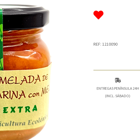
REF: 1210090
ENTREGAS PENÍNSULA 24H
(INCL. SÁBADO)