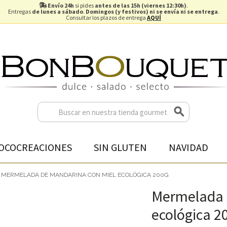
Envío 24h
si pides
antes de las 15h (viernes 12:30h)
.
Entregas
de lunes a sábado
.
Domingos (y festivos) ni se envía ni se entrega
.
Consultar los plazos de entrega
AQUÍ
OCOCREACIONES
SIN GLUTEN
NAVIDAD
MERMELADA DE MANDARINA CON MIEL ECOLÓGICA 200G
Mermelada 
ecológica 2