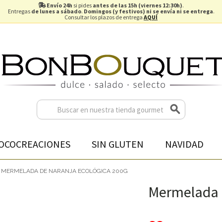
Envío 24h
si pides
antes de las 15h (viernes 12:30h)
.
Entregas
de lunes a sábado
.
Domingos (y festivos) ni se envía ni se entrega
.
Consultar los plazos de entrega
AQUÍ
OCOCREACIONES
SIN GLUTEN
NAVIDAD
MERMELADA DE NARANJA ECOLÓGICA 200G
Mermelada d