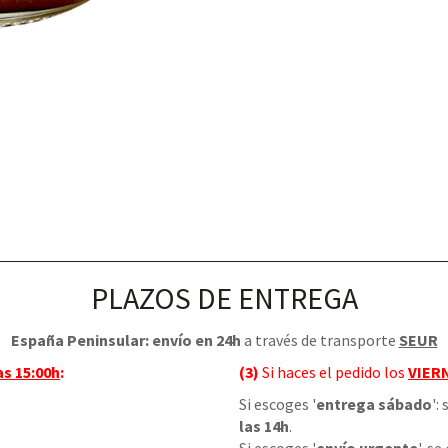
PLAZOS DE ENTREGA
España Peninsular: envío en 24h
a través de transporte
SEUR
as 15:00h
:
(3)
Si haces el pedido los
VIER
Si escoges '
entrega sábado
':
las 14h
.