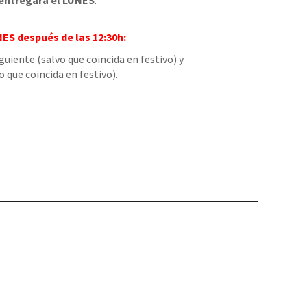
entregará el LUNES
.
NES
después de las 12:30h
:
iguiente (salvo que coincida en festivo) y
o que coincida en festivo).