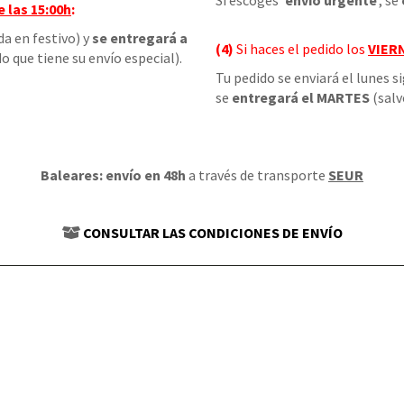
Si escoges '
envío urgente
', se
e las
15:00h
:
da en festivo) y
se entregará a
(4)
Si haces el pedido los
VIER
o que tiene su envío especial).
Tu pedido se enviará el lunes s
se
entregará el MARTES
(salv
Baleares: envío en 48h
a través de transporte
SEUR
CONSULTAR LAS CONDICIONES DE ENVÍO