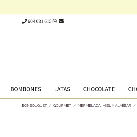
604 081 615
BOMBONES
LATAS
CHOCOLATE
CH
BONBOUQUET
/
GOURMET
/
MERMELADA, MIEL Y ALMÍBAR
/