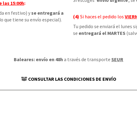
Si escoges '
envío urgente
', se
e las
15:00h
:
da en festivo) y
se entregará a
(4)
Si haces el pedido los
VIER
o que tiene su envío especial).
Tu pedido se enviará el lunes s
se
entregará el MARTES
(salv
Baleares: envío en 48h
a través de transporte
SEUR
CONSULTAR LAS CONDICIONES DE ENVÍO