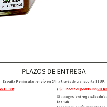
PLAZOS DE ENTREGA
España Peninsular: envío en 24h
a través de transporte
SEUR
as 15:00h
:
(3)
Si haces el pedido los
VIER
Si escoges '
entrega sábado
':
las 14h
.