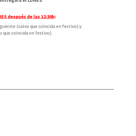
entregará el LUNES
.
NES
después de las 12:30h
:
iguiente (salvo que coincida en festivo) y
o que coincida en festivo).