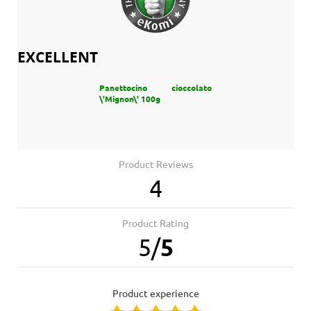
EXCELLENT
Panettocino cioccolato
\'Mignon\' 100g
Product Reviews
4
Product Rating
5
/
5
product experience