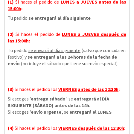
(1)
Si haces el pedido de
LUNES a JUEVES
antes de las
15:00h
:
Tu pedido
se entregará al día siguiente
.
(2)
Si haces el pedido de
LUNES a JUEVES
después de
las
15:00h
:
Tu pedido
se enviará al día siguiente
(salvo que coincida en
festivo) y
se entregará a las 24 horas de la fecha de
envío
(no inluye el sábado que tiene su envío especial).
(3)
Si haces el pedido los
VIERNES
antes de las 12:30h
:
Si escoges '
entrega sábado
': se
entregará al DÍA
SIGUIENTE (SÁBADO) antes de las 14h
.
Si escoges '
envío urgente
', se
entregará el LUNES
.
(4)
Si haces el pedido los
VIERNES
después de las 12:30h
: