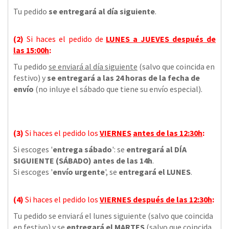
Tu pedido
se entregará al día siguiente
.
(2)
Si haces el pedido de
LUNES a JUEVES
después de
las
15:00h
:
Tu pedido
se enviará al día siguiente
(salvo que coincida en
festivo) y
se entregará a las 24 horas de la fecha de
envío
(no inluye el sábado que tiene su envío especial).
(3)
Si haces el pedido los
VIERNES
antes de las 12:30h
:
Si escoges '
entrega sábado
': se
entregará al DÍA
SIGUIENTE (SÁBADO) antes de las 14h
.
Si escoges '
envío urgente
', se
entregará el LUNES
.
(4)
Si haces el pedido los
VIERNES
después de las 12:30h
:
Tu pedido se enviará el lunes siguiente (salvo que coincida
en festivo) y se
entregará el MARTES
(salvo que coincida