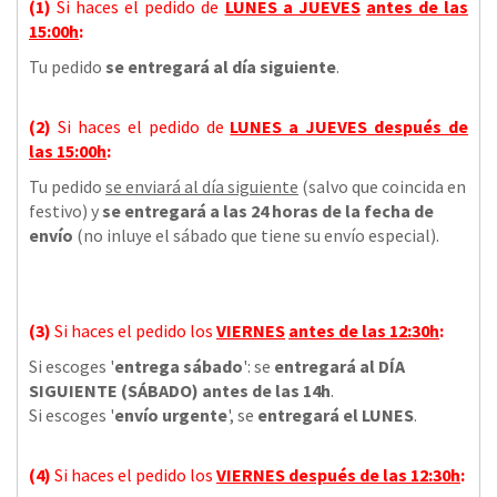
(1)
Si haces el pedido de
LUNES a JUEVES
antes de las
15:00h
:
Tu pedido
se entregará al día siguiente
.
(2)
Si haces el pedido de
LUNES a JUEVES
después de
las
15:00h
:
Tu pedido
se enviará al día siguiente
(salvo que coincida en
festivo) y
se entregará a las 24 horas de la fecha de
envío
(no inluye el sábado que tiene su envío especial).
(3)
Si haces el pedido los
VIERNES
antes de las 12:30h
:
Si escoges '
entrega sábado
': se
entregará al DÍA
SIGUIENTE (SÁBADO) antes de las 14h
.
Si escoges '
envío urgente
', se
entregará el LUNES
.
(4)
Si haces el pedido los
VIERNES
después de las 12:30h
: