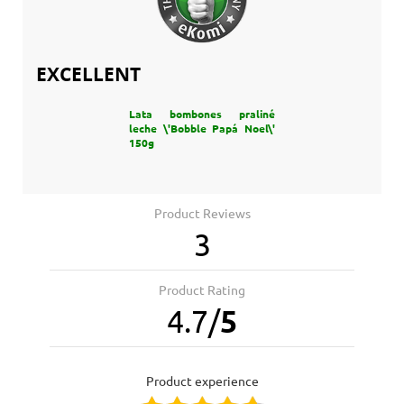
EXCELLENT
Lata bombones praliné
leche \'Bobble Papá Noel\'
150g
Product Reviews
3
Product Rating
4.7
/
5
product experience