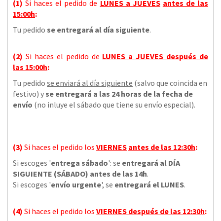
(1)
Si haces el pedido de
LUNES a JUEVES
antes de las
15:00h
:
Tu pedido
se entregará al día siguiente
.
(2)
Si haces el pedido de
LUNES a JUEVES
después de
las
15:00h
:
Tu pedido
se enviará al día siguiente
(salvo que coincida en
festivo) y
se entregará a las 24 horas de la fecha de
envío
(no inluye el sábado que tiene su envío especial).
(3)
Si haces el pedido los
VIERNES
antes de las 12:30h
:
Si escoges '
entrega sábado
': se
entregará al DÍA
SIGUIENTE (SÁBADO) antes de las 14h
.
Si escoges '
envío urgente
', se
entregará el LUNES
.
(4)
Si haces el pedido los
VIERNES
después de las 12:30h
: