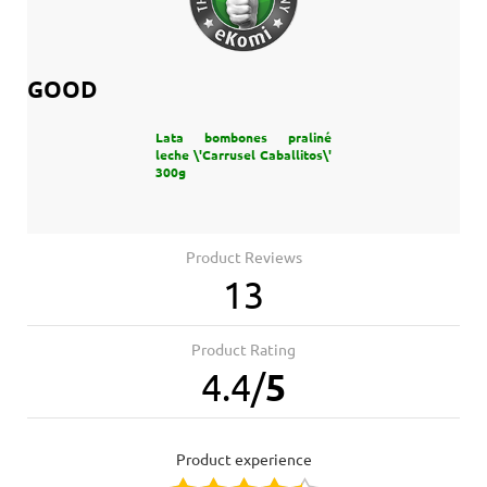
GOOD
Lata bombones praliné
leche \'Carrusel Caballitos\'
300g
Product Reviews
13
Product Rating
4.4
/
5
product experience