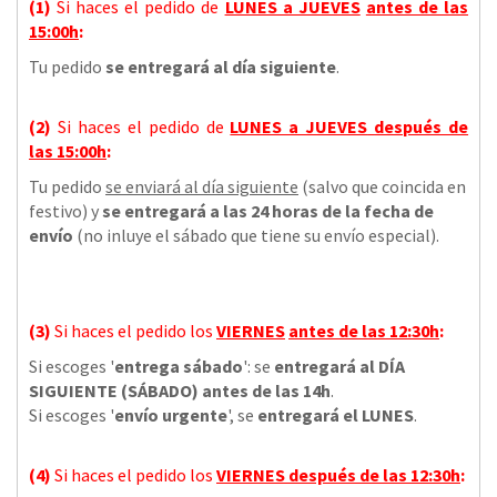
(1)
Si haces el pedido de
LUNES a JUEVES
antes de las
15:00h
:
Tu pedido
se entregará al día siguiente
.
(2)
Si haces el pedido de
LUNES a JUEVES
después de
las
15:00h
:
Tu pedido
se enviará al día siguiente
(salvo que coincida en
festivo) y
se entregará a las 24 horas de la fecha de
envío
(no inluye el sábado que tiene su envío especial).
(3)
Si haces el pedido los
VIERNES
antes de las 12:30h
:
Si escoges '
entrega sábado
': se
entregará al DÍA
SIGUIENTE (SÁBADO) antes de las 14h
.
Si escoges '
envío urgente
', se
entregará el LUNES
.
(4)
Si haces el pedido los
VIERNES
después de las 12:30h
: