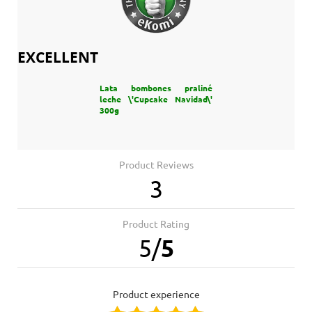
EXCELLENT
Lata bombones praliné
leche \'Cupcake Navidad\'
300g
Product Reviews
3
Product Rating
5
/
5
product experience