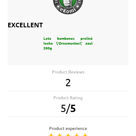
EXCELLENT
Lata bombones praliné
leche \'Ornamentos\' azul
300g
Product Reviews
2
Product Rating
5
/
5
product experience