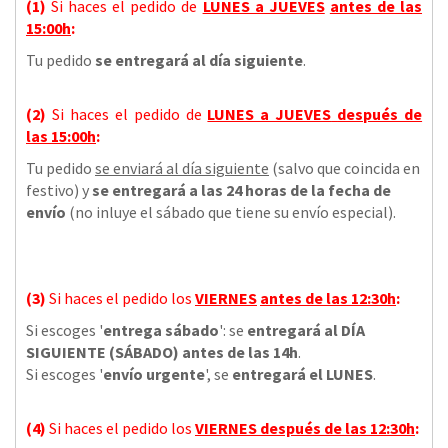
(1)
Si haces el pedido de
LUNES a JUEVES
antes de las
15:00h
:
Tu pedido
se entregará al día siguiente
.
(2)
Si haces el pedido de
LUNES a JUEVES
después de
las
15:00h
:
Tu pedido
se enviará al día siguiente
(salvo que coincida en
festivo) y
se entregará a las 24 horas de la fecha de
envío
(no inluye el sábado que tiene su envío especial).
(3)
Si haces el pedido los
VIERNES
antes de las 12:30h
:
Si escoges '
entrega sábado
': se
entregará al DÍA
SIGUIENTE (SÁBADO) antes de las 14h
.
Si escoges '
envío urgente
', se
entregará el LUNES
.
(4)
Si haces el pedido los
VIERNES
después de las 12:30h
: