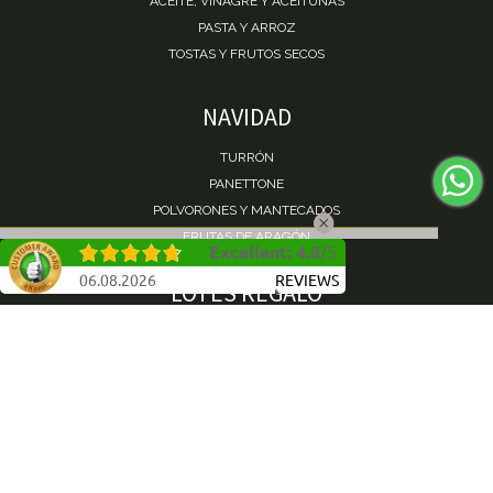
ACEITE, VINAGRE Y ACEITUNAS
PASTA Y ARROZ
TOSTAS Y FRUTOS SECOS
NAVIDAD
TURRÓN
PANETTONE
POLVORONES Y MANTECADOS
FRUTAS DE ARAGÓN
Excellent
:
4.8
/
5
COTILLONES
06.08.2026
REVIEWS
LOTES REGALO
LOTES DE REGALO
BEBIDAS
LICORES
TÉ, CAFÉS E INFUSIONES
AYUDA