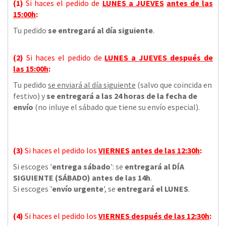
(1)
Si haces el pedido de
LUNES a JUEVES
antes de las
15:00h
:
Tu pedido
se entregará al día siguiente
.
(2)
Si haces el pedido de
LUNES a JUEVES
después de
las
15:00h
:
Tu pedido
se enviará al día siguiente
(salvo que coincida en
festivo) y
se entregará a las 24 horas de la fecha de
envío
(no inluye el sábado que tiene su envío especial).
(3)
Si haces el pedido los
VIERNES
antes de las 12:30h
:
Si escoges '
entrega sábado
': se
entregará al DÍA
SIGUIENTE (SÁBADO) antes de las 14h
.
Si escoges '
envío urgente
', se
entregará el LUNES
.
(4)
Si haces el pedido los
VIERNES
después de las 12:30h
: