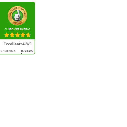
CUSTOMER RATING
Excellent
:
4.8
/
5
07.08.2026
REVIEWS
DULCES
NAVIDAD
CAJAS DE BOMBONES A DOMICILIO
TURRÓN
LATAS DE BOMBONES A DOMICILIO
PANETTONE
CHOCOLATE A DOMICILIO
POLVORONES 
CREACIONES EN CHOCOLATE
FRUTAS DE AR