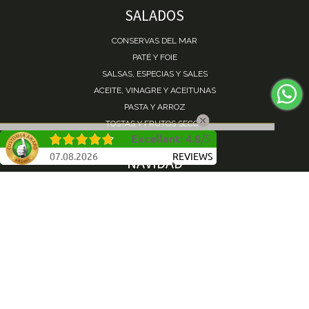
SALADOS
CONSERVAS DEL MAR
PATÉ Y FOIE
SALSAS, ESPECIAS Y SALES
ACEITE, VINAGRE Y ACEITUNAS
PASTA Y ARROZ
TOSTAS Y FRUTOS SECOS
Excellent
:
4.8
/
5
07.08.2026
REVIEWS
NAVIDAD
TURRÓN
PANETTONE
POLVORONES Y MANTECADOS
FRUTAS DE ARAGÓN
COTILLONES
LOTES REGALO
LOTES DE REGALO